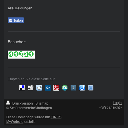
Alle Meldungen
Teilen
Besucher:
Empfehlen Sie diese Seite auf:
Login
Druckversion
|
Sitemap
-
Webansicht
-
© SchützenvereinWindhagen
Diese Homepage wurde mit
IONOS
MyWebsite
erstellt.